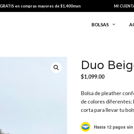
 GRATIS en compras mayores de $1,400mxn
MI CUENT
BOLSAS
A
Duo Beig
$
1,099.00
Bolsa de pleather con
de colores diferentes; 
corta para llevar tu bo
Hasta 12 pagos sin 