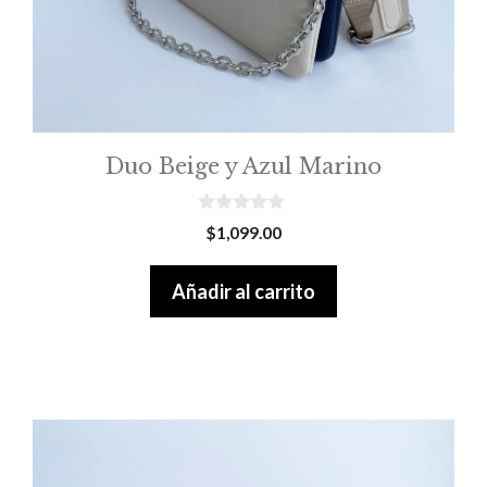
Duo Beige y Azul Marino
0
$
1,099.00
o
u
t
Añadir al carrito
o
f
5