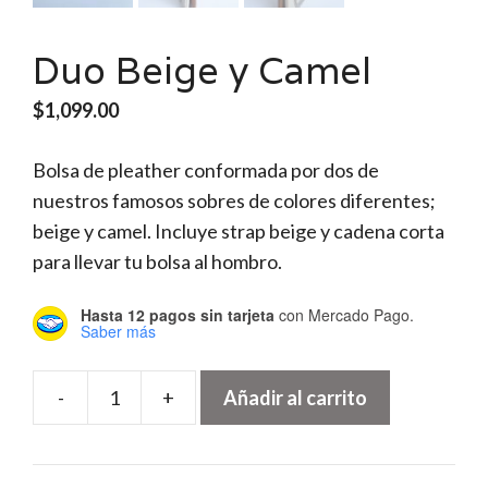
Duo Beige y Camel
$
1,099.00
Bolsa de pleather conformada por dos de
nuestros famosos sobres de colores diferentes;
beige y camel. Incluye strap beige y cadena corta
para llevar tu bolsa al hombro.
Hasta 12 pagos sin tarjeta
con Mercado Pago.
Saber más
-
+
Añadir al carrito
Duo
Beige
y