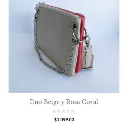
Duo Beige y Rosa Coral
0
$
1,099.00
o
u