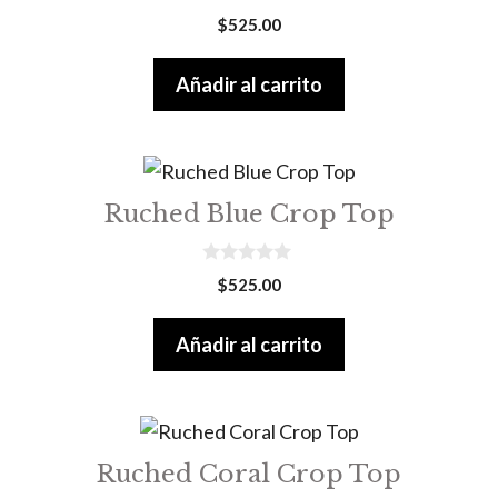
0
$
525.00
o
u
t
Añadir al carrito
o
f
5
Ruched Blue Crop Top
0
$
525.00
o
u
t
Añadir al carrito
o
f
5
Ruched Coral Crop Top