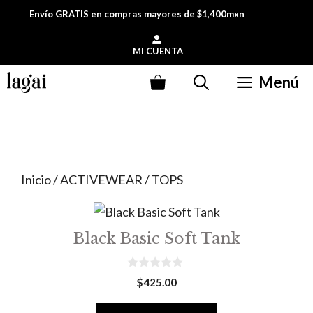
Saltar
Envío GRATIS en compras mayores de $1,400mxn
al
contenido
MI CUENTA
Menú
Inicio
/
ACTIVEWEAR
/ TOPS
Black Basic Soft Tank
0
$
425.00
o
u
t