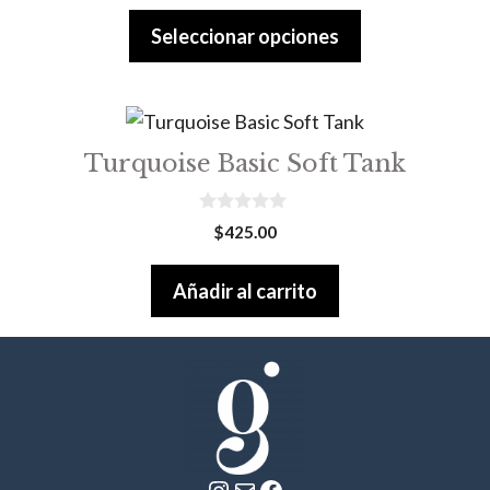
u
t
Seleccionar opciones
o
f
5
Turquoise Basic Soft Tank
0
$
425.00
o
u
t
Añadir al carrito
o
f
5
Instagram
Correo electrónico
Facebook