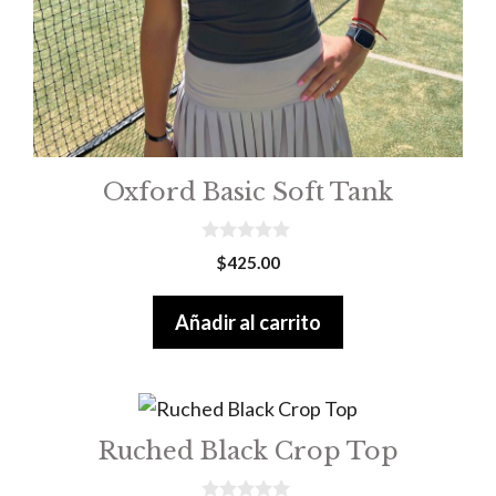
Oxford Basic Soft Tank
0
$
425.00
o
u
t
Añadir al carrito
o
f
5
Ruched Black Crop Top