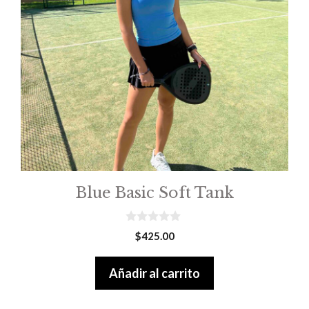
de
producto
Blue Basic Soft Tank
0
$
425.00
o
u
t
Añadir al carrito
o
f
5