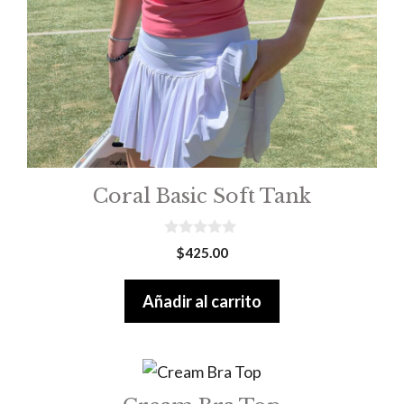
Coral Basic Soft Tank
0
$
425.00
o
u
t
Añadir al carrito
o
f
5
Este
producto