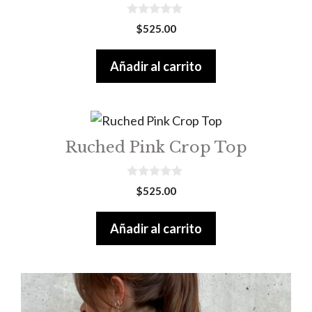
0
$
525.00
o
u
t
Añadir al carrito
o
f
5
Ruched Pink Crop Top
0
$
525.00
o
u
t
Añadir al carrito
o
f
5
Este
producto