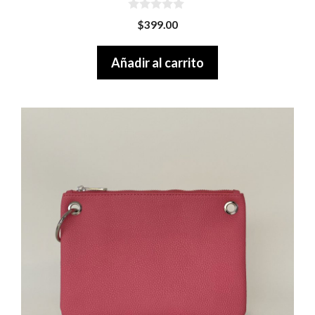
0
$
399.00
o
u
t
Añadir al carrito
o
f
5