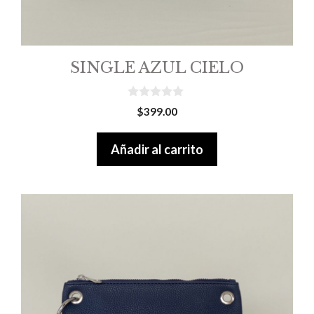
SINGLE AZUL CIELO
0
$
399.00
o
u
t
Añadir al carrito
o
f
5