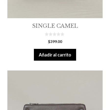
SINGLE CAMEL
0
$
399.00
o
u
t
Añadir al carrito
o
f
5