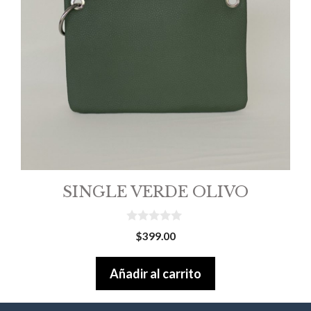
SINGLE VERDE OLIVO
0
$
399.00
o
u
t
Añadir al carrito
o
f
5