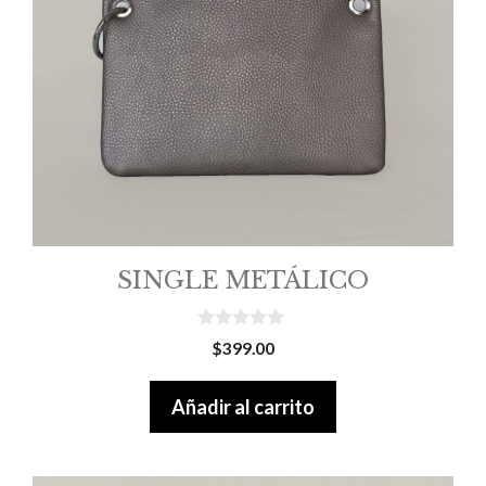
SINGLE METÁLICO
0
$
399.00
o
u
t
Añadir al carrito
o
f
5