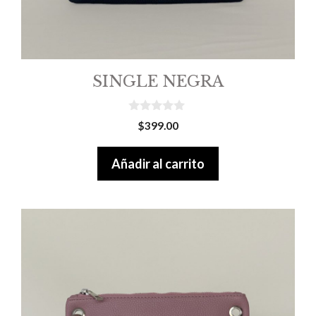
SINGLE NEGRA
0
$
399.00
o
u
t
Añadir al carrito
o
f
5