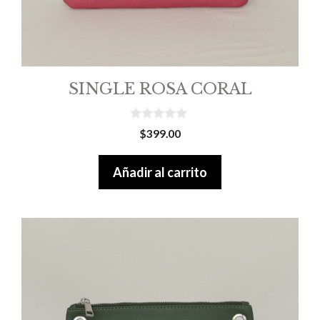
SINGLE ROSA CORAL
0
$
399.00
o
u
t
Añadir al carrito
o
f
5