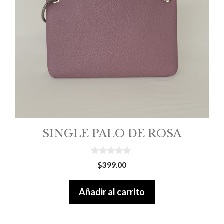
SINGLE PALO DE ROSA
0
$
399.00
o
u
t
Añadir al carrito
o
f
5