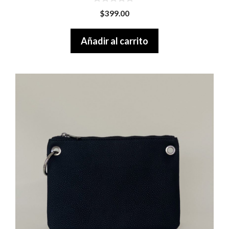
0
$
399.00
o
u
t
Añadir al carrito
o
f
5