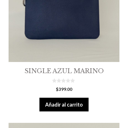
SINGLE AZUL MARINO
0
$
399.00
o
u
t
Añadir al carrito
o
f
5