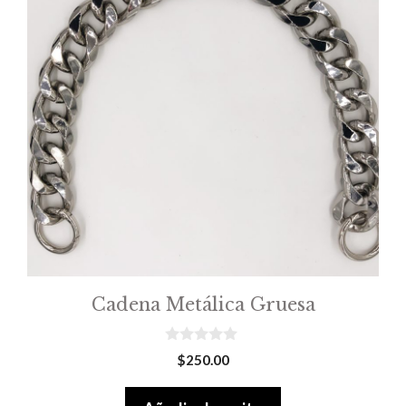
Cadena Metálica Gruesa
0
$
250.00
o
u
t