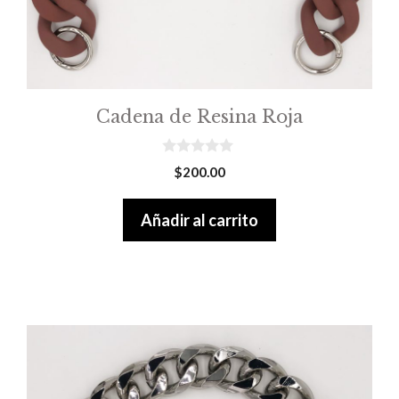
Cadena de Resina Roja
0
$
200.00
o
u
t
Añadir al carrito
o
f
5