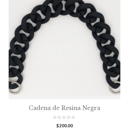
Cadena de Resina Negra
0
$
200.00
o