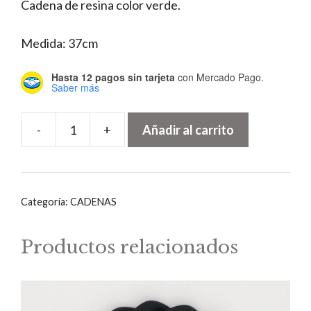
Cadena de resina color verde.
Medida: 37cm
Hasta 12 pagos sin tarjeta
con Mercado Pago.
Saber más
-
+
Añadir al carrito
Cadena
de
Resina
Verde
Categoría:
CADENAS
cantidad
Productos relacionados