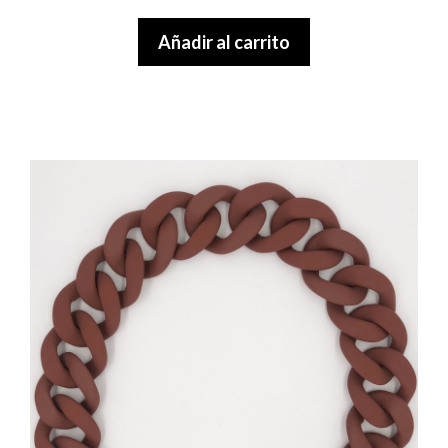
u
t
Añadir al carrito
o
f
5