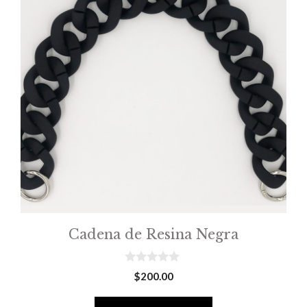
Cadena de Resina Negra
0
$
200.00
o
u
t