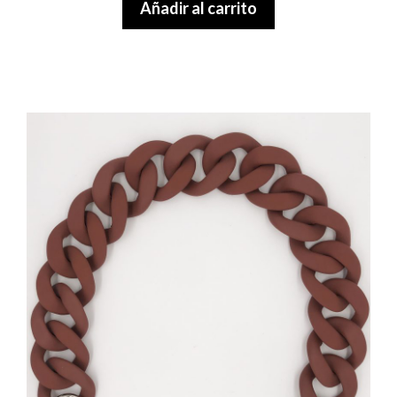
Añadir al carrito
o
f
5