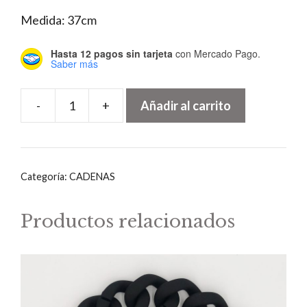
Medida: 37cm
Hasta 12 pagos sin tarjeta
con Mercado Pago.
Saber más
-
+
Añadir al carrito
Cadena
de
Resina
Blanca
Categoría:
CADENAS
cantidad
Productos relacionados