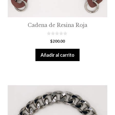
Cadena de Resina Roja
0
$
200.00
o
u
t
Añadir al carrito
o
f
5