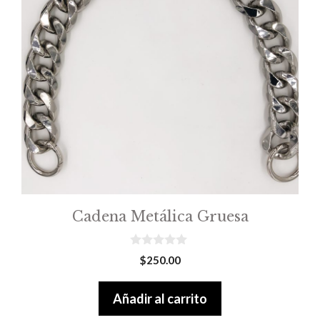
Cadena Metálica Gruesa
0
$
250.00
o
u
t
Añadir al carrito
o
f
5