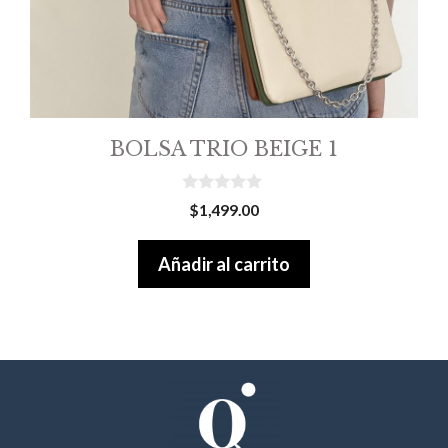
BOLSA TRIO BEIGE 1
0
$
1,499.00
o
u
t
Añadir al carrito
o
f
5