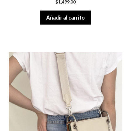
$
1,499.00
o
u
t
Añadir al carrito
o
f
5