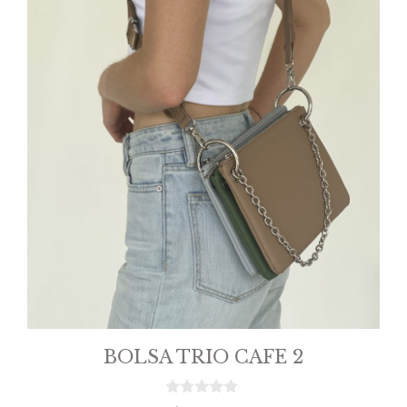
BOLSA TRIO CAFE 2
0