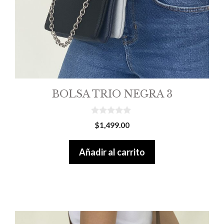
BOLSA TRIO NEGRA 3
0
$
1,499.00
o
u
t
Añadir al carrito
o
f
5