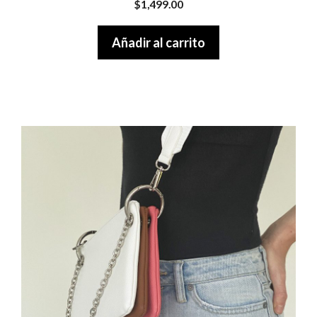
$
1,499.00
o
u
t
Añadir al carrito
o
f
5