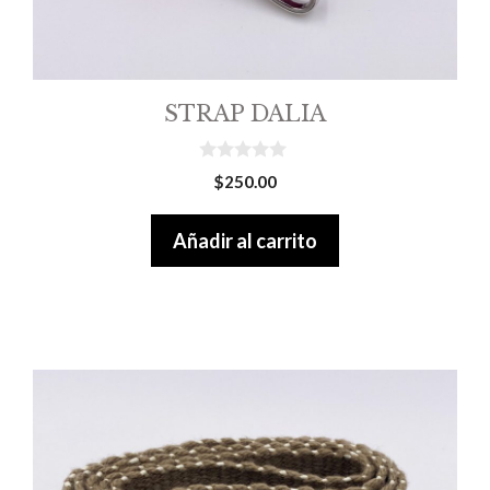
STRAP DALIA
0
$
250.00
o
u
t
Añadir al carrito
o
f
5