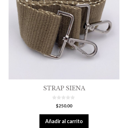
STRAP SIENA
0
$
250.00
o
u
t
Añadir al carrito
o
f