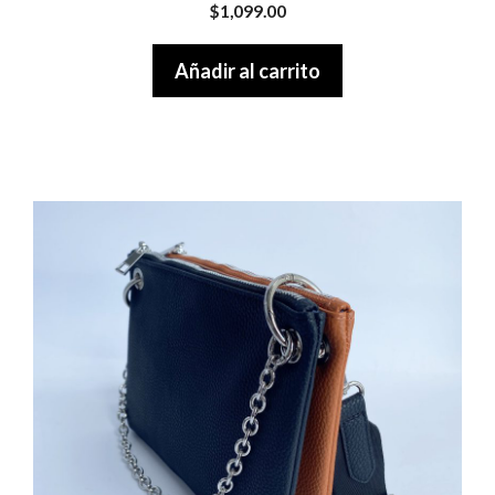
0
$
1,099.00
o
u
t
Añadir al carrito
o
f
5