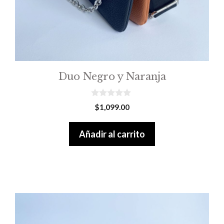
Duo Negro y Naranja
0
$
1,099.00
o
u
t
Añadir al carrito
o
f
5