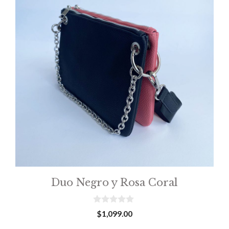
Duo Negro y Rosa Coral
0
$
1,099.00
o
u