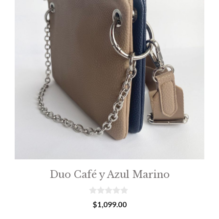
Duo Café y Azul Marino
0
$
1,099.00
o
u