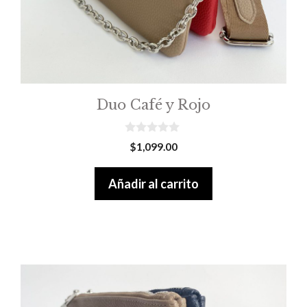
Duo Café y Rojo
0
$
1,099.00
o
u
t
Añadir al carrito
o
f
5