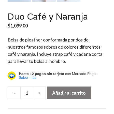
Duo Café y Naranja
$
1,099.00
Bolsa de pleather conformada por dos de
nuestros famosos sobres de colores diferentes;
café y naranja. Incluye strap café y cadena corta
para llevar tu bolsa al hombro.
Hasta 12 pagos sin tarjeta
con Mercado Pago.
Saber más
-
+
Añadir al carrito
Duo
Café
y