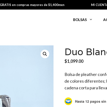
 GRATIS en compras mayores de $1,400mxn
MI CUENT
BOLSAS
A
Duo Blan
$
1,099.00
Bolsa de pleather con
de colores diferentes; 
cadena corta para lleva
Hasta 12 pagos sin 