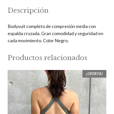
Descripción
Bodysuit completo de compresión media con
espalda cruzada. Gran comodidad y seguridad en
cada movimiento. Color Negro.
Productos relacionados
Este
¡OFERTA!
producto
tiene
múltiples
variantes.
Las