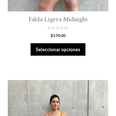
página
de
producto
Falda Ligera Midnight
0
$
570.00
o
u
t
Seleccionar opciones
o
f
5
Este
producto
tiene
múltiples
variantes.