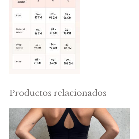
Productos relacionados
Este
producto
tiene
múltiples