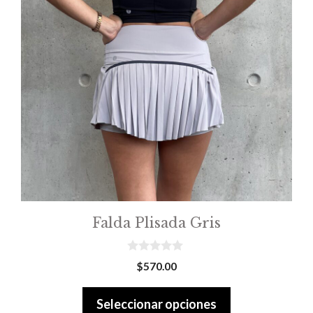
variantes.
Las
opciones
se
pueden
elegir
en
la
página
de
producto
Falda Plisada Gris
0
$
570.00
o
u
t
Seleccionar opciones
o