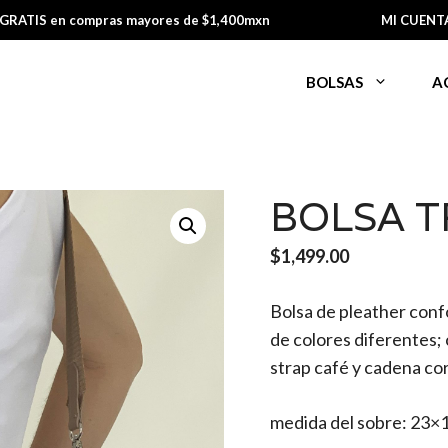
 GRATIS en compras mayores de $1,400mxn
MI CUENT
BOLSAS
A
BOLSA T
$
1,499.00
Bolsa de pleather con
de colores diferentes; c
strap café y cadena cor
medida del sobre: 23×