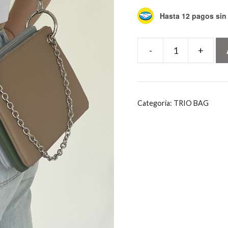
Hasta 12 pagos sin 
-
+
BOLSA
TRIO
CAFE
2
Categoría:
TRIO BAG
cantidad